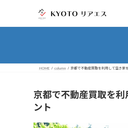
コ
ナ
ン
ビ
テ
ゲ
ン
ー
ツ
シ
へ
ョ
ス
ン
キ
に
ッ
移
プ
動
HOME
column
京都で不動産買取を利用して空き家
京都で不動産買取を利
ント