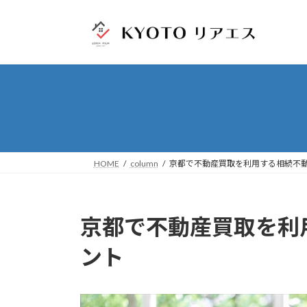
コ
ナ
ン
ビ
テ
ゲ
ン
ー
ツ
シ
へ
ョ
ス
ン
キ
に
ッ
移
プ
動
HOME
column
京都で不動産買取を利用する相続不
京都で不動産買取を利
ント