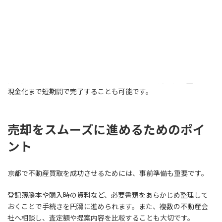
売却価格や条件に合意した後は、売買契約を締結します。
契約後は必要書類の準備や各種手続きを進め、最終的に物件の引
き渡しを行います。一般的には契約から決済、引き渡しまで数週
間から1か月程度が目安です。
買取の場合は手続きが比較的シンプルなため、仲介と比べて短期
間で完了するケースが多くあります。スムーズに進めば、査定から
現金化まで短期間で完了することも可能です。
売却をスムーズに進めるためのポイ
ント
京都で不動産買取を成功させるためには、事前準備も重要です。
登記簿謄本や購入時の資料など、必要書類をあらかじめ整理して
おくことで手続きを円滑に進められます。また、複数の不動産会
社へ相談し、査定額や提案内容を比較することも大切です。